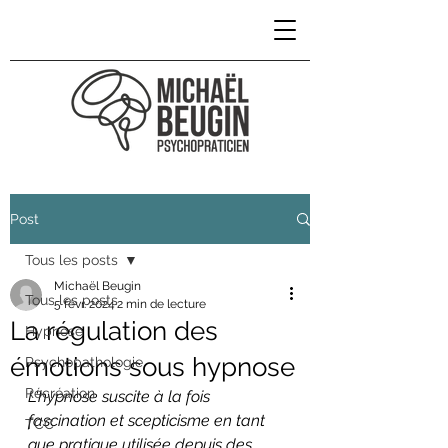
Post
Tous les posts
Michaël Beugin
Tous les posts
5 févr. 2024
2 min de lecture
La régulation des
Hypnose
émotions sous hypnose
Psychopathologie
Récréation
L'hypnose suscite à la fois 
fascination et scepticisme en tant 
TCC
que pratique utilisée depuis des 