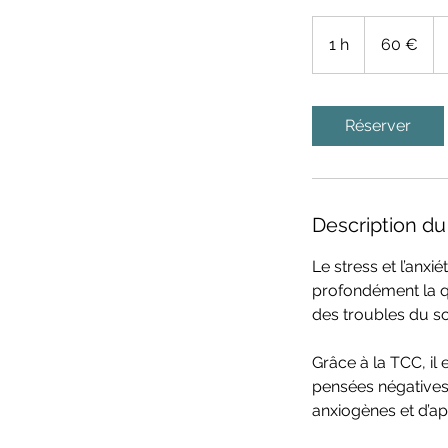
60
euros
1 h
1
60 €
Réserver
Description du
Le stress et l’anx
profondément la qu
des troubles du som
Grâce à la TCC, il
pensées négatives
anxiogènes et d’ap