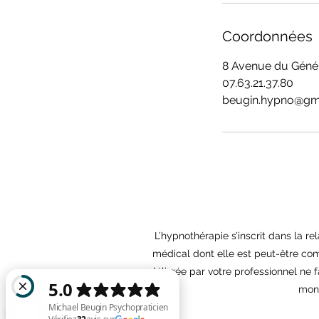
Coordonnées
8 Avenue du Génér
07.63.21.37.80
beugin.hypno@gm
L’hypnothérapie s’inscrit dans la r
médical dont elle est peut-être com
délivrée par votre professionnel ne f
mont