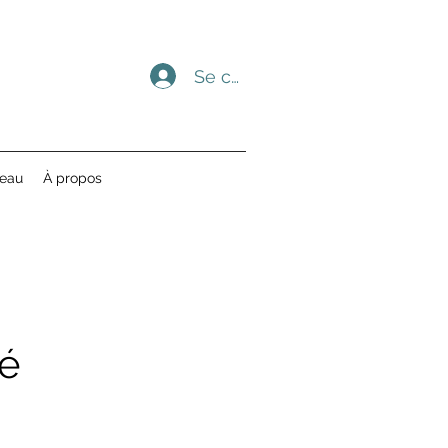
Se connecter
deau
À propos
té