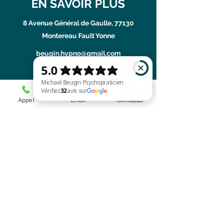
EN SAVOIR PLUS
8 A
venue Général de Gaulle, 77130
Montereau Fault Yonne
beugin.hypno@gmail.com
07 63 21 37 80
Appel
Email
Contacter
Michael Beugin Psychopraticien Vérifiez 32 avis sur Google
Avertissement :
L’hypnothérapie s’inscrit dans la relation
d’aide, hors cadre médical et réglementé.
Elle ne se substitue donc en rien à acte ou
traitement médical dont elle est peut-être
complémentaire. Les résultats peuvent