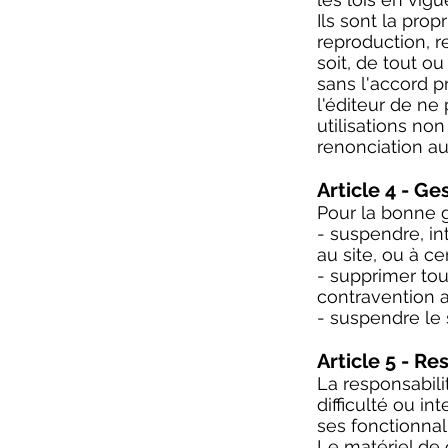
Ils sont la prop
reproduction, r
soit, de tout o
sans l'accord pr
l'éditeur de n
utilisations no
renonciation au
Article 4 - Ge
Pour la bonne g
- suspendre, int
au site, ou à c
- supprimer to
contravention a
- suspendre le 
Article 5 - Re
La responsabili
difficulté ou i
ses fonctionnali
Le matériel de 