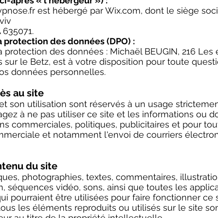
ci-après « l'hébergeur ») :
pnose.fr
est hébergé par Wix.com, dont le siège socia
viv
 635071.
a protection des données (DPO) :
a protection des données : Michaël BEUGIN, 216 Les
sur le Betz, est à votre disposition pour toute questio
vos données personnelles.
cès au site
 et son utilisation sont réservés à un usage stricteme
ez à ne pas utiliser ce site et les informations ou 
fins commerciales, politiques, publicitaires et pour to
ommerciale et notamment l'envoi de courriers électr
ntenu du site
ues, photographies, textes, commentaires, illustrati
 séquences vidéo, sons, ainsi que toutes les applic
i pourraient être utilisées pour faire fonctionner ce s
us les éléments reproduits ou utilisés sur le site so
eur au titre de la propriété intellectuelle.