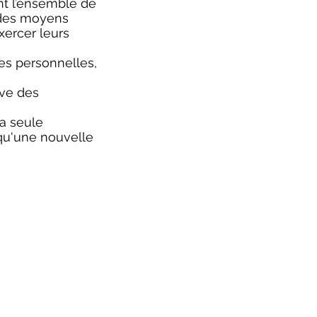
nt l’ensemble de
e des moyens
exercer leurs
es personnelles,
rve des
la seule
 qu'une nouvelle