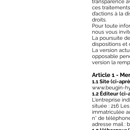
transparence av
ces traitements
d’actions à la d
droits.
Pour toute inf
nous vous invit
La poursuite de
dispositions et 
La version actu
opposable penda
version la remp
Article 1 - Me
1.1 Site (ci-aprè
www.beugin-hy
1.2 Éditeur (ci-
L'entreprise in
située : 216 Le
immatriculée 
n° de téléphon
adresse mail :
b