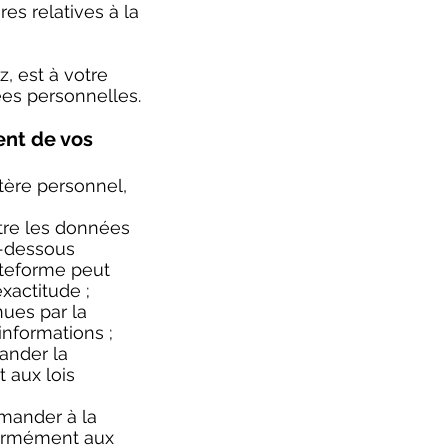
es relatives à la
, est à votre
ées personnelles.
ent de vos
tère personnel,
ître les données
i-dessous
ateforme peut
exactitude ;
nues par la
informations ;
ander la
 aux lois
demander à la
formément aux