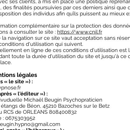
ec ses clients, a mis en place une politique reprena
, des finalités poursuivies par ces derniers ainsi qu
isposition des individus afin qu’ils puissent au mieux 
ormation complémentaire sur la protection des donné
ons à consulter le site :
https://www.cnil.fr
 la navigation sur ce site vaut acceptation sans rése
conditions d'utilisation qui suivent.
ellement en ligne de ces conditions d'utilisation est 
nt toute la durée d'utilisation du site et jusqu'à ce
lace.
ntions légales
s « le site ») :
pnose.fr
après « l'éditeur ») :
divuduelle Michaël Beugin Psychopraticien
s étangs de Béon, 45210 Bazoches sur le Betz
au RCS de ORLEANS 808400832
e : 0675303952
eugin.hypno@gmail.com