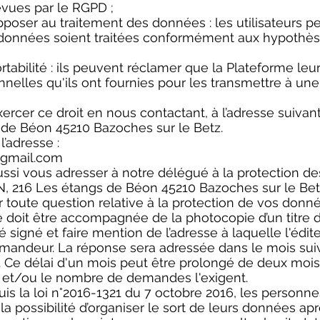
vues par le RGPD ;
’opposer au traitement des données : les utilisateurs 
 données soient traitées conformément aux hypothès
portabilité : ils peuvent réclamer que la Plateforme leu
elles qu'ils ont fournies pour les transmettre à un
rcer ce droit en nous contactant, à l’adresse suivant
 de Béon 45210 Bazoches sur le Betz.
l’adresse :
gmail.com
ssi vous adresser à notre délégué à la protection de
, 216 Les étangs de Béon 45210 Bazoches sur le Betz,
r toute question relative à la protection de vos donn
doit être accompagnée de la photocopie d’un titre d’
é signé et faire mention de l’adresse à laquelle l'édit
emandeur. La réponse sera adressée dans le mois suiv
 Ce délai d'un mois peut être prolongé de deux mois 
et/ou le nombre de demandes l'exigent.
uis la loi n°2016-1321 du 7 octobre 2016, les personne
la possibilité d’organiser le sort de leurs données ap