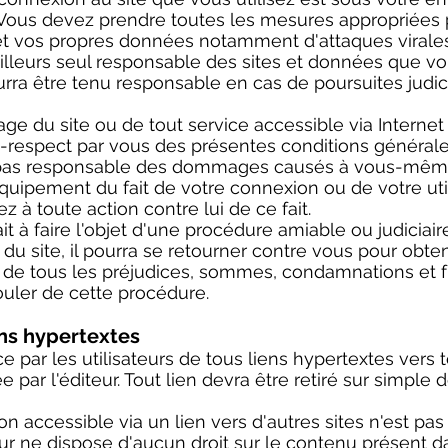
. Vous devez prendre toutes les mesures appropriées 
et vos propres données notamment d'attaques virales 
illeurs seul responsable des sites et données que vo
urra être tenu responsable en cas de poursuites judici
sage du site ou de tout service accessible via Internet 
n-respect par vous des présentes conditions générale
t pas responsable des dommages causés à vous-même,
quipement du fait de votre connexion ou de votre util
 à toute action contre lui de ce fait.
ait à faire l'objet d'une procédure amiable ou judiciai
n du site, il pourra se retourner contre vous pour obten
 de tous les préjudices, sommes, condamnations et fr
uler de cette procédure.
ens hypertextes
e par les utilisateurs de tous liens hypertextes vers 
ée par l'éditeur. Tout lien devra être retiré sur simpl
on accessible via un lien vers d'autres sites n'est pas
teur ne dispose d'aucun droit sur le contenu présent da