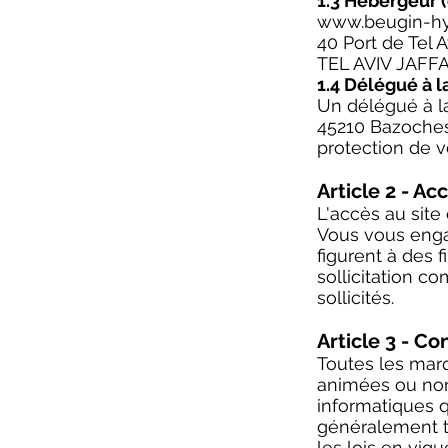
1.3 Hébergeur (
www.beugin-hy
40 Port de Tel A
TEL AVIV JAFFA
1.4 Délégué à l
Un délégué à l
45210 Bazoches 
protection de 
Article 2 - Ac
L'accès au site
Vous vous engag
figurent à des 
sollicitation c
sollicités.
Article 3 - Co
Toutes les marq
animées ou non,
informatiques qu
généralement to
les lois en vigu