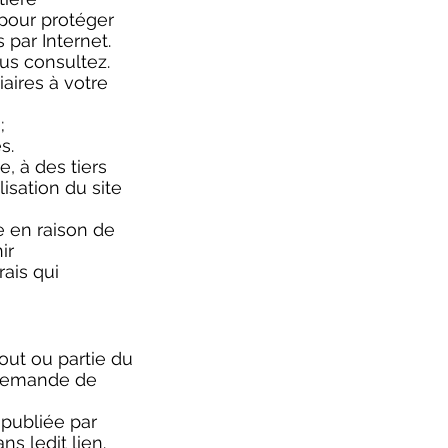
pour protéger
par Internet.
us consultez.
aires à votre
;
s.
 à des tiers
isation du site
re en raison de
ir
ais qui
tout ou partie du
e demande de
 publiée par
ns ledit lien.