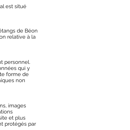
l est situé
 étangs de Béon
n relative à la
nt personnel.
données qui y
ute forme de
oniques non
ons, images
ations
ite et plus
nt protégés par