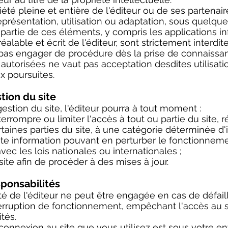
riété pleine et entière de l'éditeur ou de ses partenair
eprésentation, utilisation ou adaptation, sous quelq
u partie de ces éléments, y compris les applications i
éalable et écrit de l'éditeur, sont strictement interdite
e pas engager de procédure dès la prise de connaissa
n autorisées ne vaut pas acceptation desdites utilisati
x poursuites.
stion du site
estion du site, l'éditeur pourra à tout moment :
errompre ou limiter l'accès à tout ou partie du site, r
ertaines parties du site, à une catégorie déterminée d'
ute information pouvant en perturber le fonctionnem
vec les lois nationales ou internationales ;
site afin de procéder à des mises à jour.
sponsabilités
té de l'éditeur ne peut être engagée en cas de défai
nterruption de fonctionnement, empêchant l'accès au 
tés.
connexion au site que vous utilisez est sous votre en