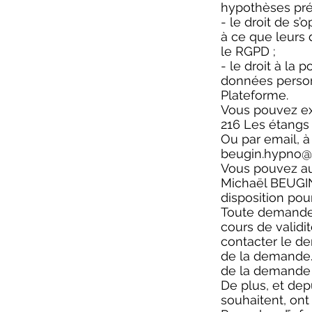
hypothèses pré
- le droit de s
à ce que leurs
le RGPD ;
- le droit à la 
données personn
Plateforme.
Vous pouvez exe
216 Les étangs
Ou par email, à 
beugin.hypno@
Vous pouvez au
Michaël BEUGIN
disposition pou
Toute demande 
cours de validit
contacter le d
de la demande.
de la demande 
De plus, et dep
souhaitent, ont 