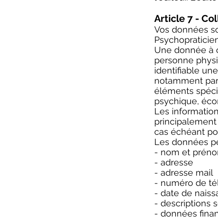
Article 7 - C
Vos données son
Psychopraticien
Une donnée à c
personne physiq
identifiable un
notamment par 
éléments spécif
psychique, écon
Les information
principalement u
cas échéant po
Les données per
- nom et prén
- adresse
- adresse mail
- numéro de t
- date de nais
- description
- données finan