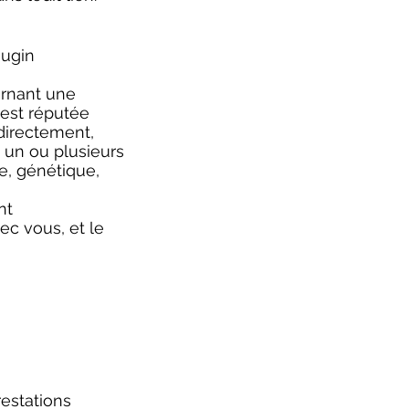
eugin
ernant une
 est réputée
ndirectement,
 un ou plusieurs
e, génétique,
nt
ec vous, et le
restations