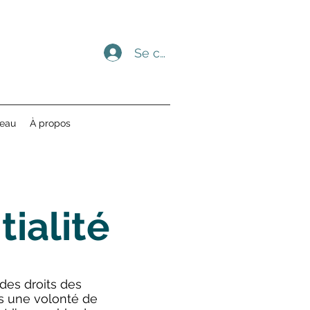
Se connecter
deau
À propos
tialité
des droits des
s une volonté de