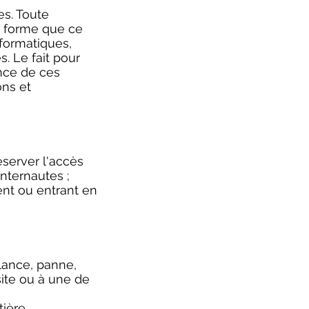
es. Toute
ue forme que ce
nformatiques,
s. Le fait pour
nce de ces
ons et
éserver l'accès
internautes ;
ent ou entrant en
llance, panne,
site ou à une de
tière