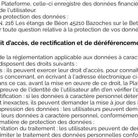
 Plateforme, celle-ci enregistre des données financièr
e l'utilisateur.
a protection des données :
, 216 Les étangs de Béon 45210 Bazoches sur le Betz
r toute question relative à la protection de vos donn
oit d’accès, de rectification et de déréférencem
de la réglementation applicable aux données à carac
 disposent des droits suivants :
ès : ils peuvent exercer leur droit d'accès, pour conna
s concernant, en écrivant à l'adresse électronique c
s ce cas, avant la mise en œuvre de ce droit, la Pl
uve de l'identité de l'utilisateur afin d'en vérifier l'
ctification : si les données à caractère personnel déte
 inexactes, ils peuvent demander la mise à jour des 
uppression des données : les utilisateurs peuvent dem
 leurs données à caractère personnel, conformément
 matière de protection des données ;
limitation du traitement : les utilisateurs peuvent de 
limiter le traitement des données personnelles con