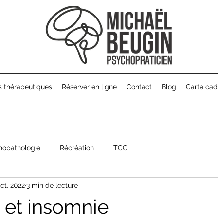
s thérapeutiques
Réserver en ligne
Contact
Blog
Carte ca
hopathologie
Récréation
TCC
oct. 2022
3 min de lecture
et insomnie