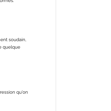
formes.
ent soudain, 
re quelque 
ression qu'on 