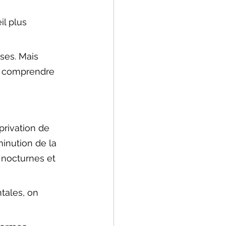
l plus 
sses. Mais 
e comprendre 
 privation de 
minution de la 
 nocturnes et 
tales, on 