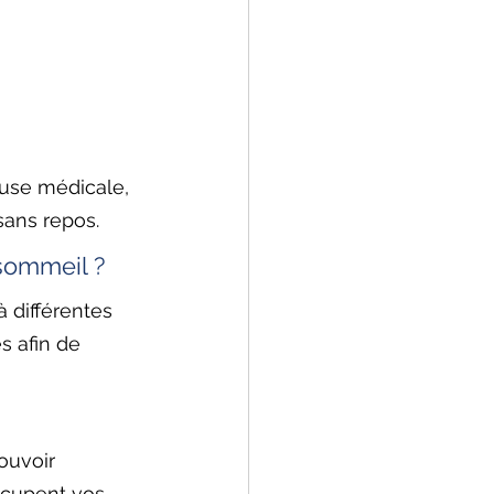
ause médicale, 
ans repos. 
sommeil ?
 différentes 
s afin de 
ouvoir 
occupent vos 