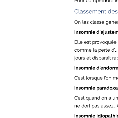
Pour comprendre les
Classement des 
On les classe génér
Insomnie d'ajustem
Elle est provoquée 
comme la perte d’un
jours et disparaît r
Insomnie d'endorm
C’est lorsque l’on 
Insomnie paradoxal
C’est quand on a un
ne dort pas assez…
Insomnie idiopathiq