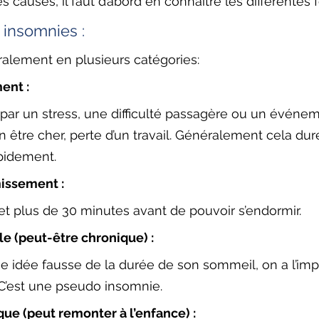
 causes, il faut d’abord en connaître les différentes 
insomnies :
alement en plusieurs catégories: 
ent : 
par un stress, une difficulté passagère ou un événem
 être cher, perte d’un travail. Généralement cela du
apidement.
issement :
met plus de 30 minutes avant de pouvoir s’endormir.
e (peut-être chronique) :
e idée fausse de la durée de son sommeil, on a l’imp
 C’est une pseudo insomnie.
ue (peut remonter à l’enfance) :