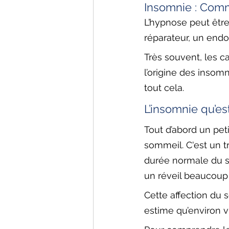
Insomnie : Comm
L’hypnose peut être
réparateur, un endo
Très souvent, les ca
l’origine des inso
tout cela.
L’insomnie qu’est
Tout d’abord un peti
sommeil. C'est un t
durée normale du so
un réveil beaucoup 
Cette affection du
estime qu’environ v