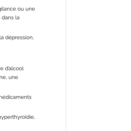
gilance ou une 
 dans la 
a dépression, 
 d’alcool 
ne, une 
médicaments 
yperthyroïdie, 