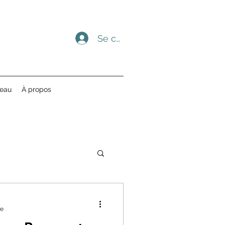
Se connecter
deau
À propos
re