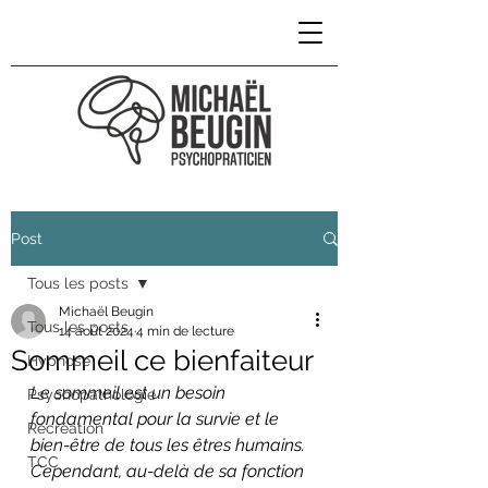
Post
Tous les posts
Michaël Beugin
Tous les posts
14 août 2024
4 min de lecture
Sommeil ce bienfaiteur
Hypnose
Le sommeil est un besoin 
Psychopathologie
fondamental pour la survie et le 
Récréation
bien-être de tous les êtres humains. 
TCC
Cependant, au-delà de sa fonction 